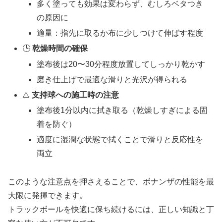
多く塗っても効果は変わらず、むしろベタつき
の原因に
適量：指先に取るか布に少しつけて伸ばす程度
🕒
乾燥時間の確保
塗布後は20〜30分程度放置してしっかり乾かす
磨き仕上げで最適な滑りと光沢が得られる
⚠️
支持球への施工時の注意
塗布後1分以内に拭き取る（乾燥しすぎによる固
着を防ぐ）
適度に湿潤な状態で拭くことで滑りと反応性を
両立
このような注意点を押さえることで、ボナンザの性能を最
大限に発揮できます。
トラックボールを快適に保ち続けるには、正しい知識と丁