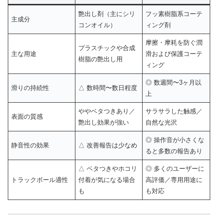
艶出し剤（主にシリ
フッ素樹脂系コーテ
主成分
コンオイル）
ィング剤
摩擦・摩耗を防ぐ潤
プラスチックや合成
主な用途
滑および保護コーテ
樹脂の艶出し用
ィング
◎ 数週間〜3ヶ月以
滑りの持続性
△ 数時間〜数日程度
上
ややベタつきあり／
サラサラした触感／
表面の質感
艶出し効果が強い
自然な光沢
◎ 操作音が小さくな
静音性の効果
△ 改善報告は少なめ
ると多数の報告あり
△ ベタつきやホコリ
◎ 多くのユーザーに
トラックボール適性
付着が気になる場合
高評価／専用用途に
も
も対応