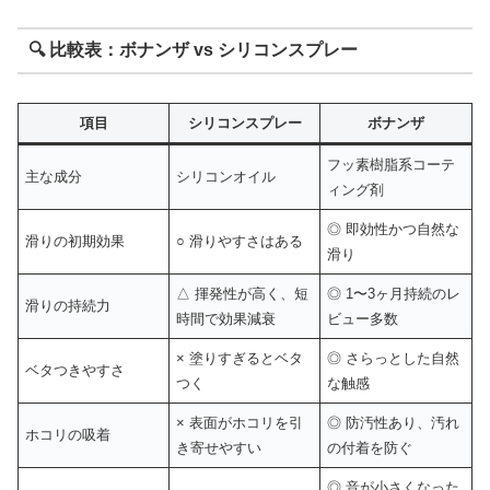
🔍 比較表：ボナンザ vs シリコンスプレー
項目
シリコンスプレー
ボナンザ
フッ素樹脂系コーテ
主な成分
シリコンオイル
ィング剤
◎ 即効性かつ自然な
滑りの初期効果
○ 滑りやすさはある
滑り
△ 揮発性が高く、短
◎ 1〜3ヶ月持続のレ
滑りの持続力
時間で効果減衰
ビュー多数
× 塗りすぎるとベタ
◎ さらっとした自然
ベタつきやすさ
つく
な触感
× 表面がホコリを引
◎ 防汚性あり、汚れ
ホコリの吸着
き寄せやすい
の付着を防ぐ
◎ 音が小さくなった