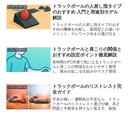
意点や慣れるコツもわかり、最適な一台
を選ぶ判断材料になります。初心者にも
トラックボールの人差し指タイプ
トラックボール
安心の入門ガイドです。
のおすすめ 入門と用途別モデル
解説
トラックボールの人差し指タイプのおす
すめの機種を比較し、親指型との違いや
メリット、テレワーク向きの選び方まで
丁寧に解説。おすすめの人差し指タイプ
のトラックボールに迷う初心者でも、大
玉からコンパクトモデルまで網羅し、自
トラックボールと肩こりの関係と
トラックボール
分に合う一台が分かるガイドで、肩や手
おすすめ設定ポイント徹底解説
首の負担軽減も意識した内容です。
長時間のPC作業で気になるトラックボー
ルと肩こりの関係をわかりやすく整理
し、痛みが起こる仕組みやデスク環境の
整え方、機種タイプ別の特徴、トラック
ボールによる肩こり対策と腱鞘炎リスク
への向き合い方、自分に合う選び方と簡
トラックボールのリストレスト完
トラックボール
単ストレッチまで解説します。
全ガイド
手首が痛い・腱鞘炎が不安なら、トラッ
クボールのリストレスト選びが鍵。高さ
問題と手根管を押さない置き方、親指型/
大玉別の最適形状、素材比較、
MXERGO・M575の相性、100均代用や自
作、手入れと寿命まで解説。トラックボ
ールのリストレストで快適化。