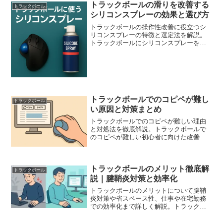
トラックボールの滑りを改善する
トラックボール
シリコンスプレーの効果と選び方
トラックボールの操作性改善に役立つシ
リコンスプレーの特徴と選定法を解説。
トラックボールにシリコンスプレーを使
う際のポイントをまとめました。
トラックボールでのコピペが難し
トラックボール
い原因と対策まとめ
トラックボールでのコピペが難しい理由
と対処法を徹底解説。トラックボールで
のコピペが難しい初心者に向けた改善策
や操作のコツも紹介。
トラックボールのメリット徹底解
トラックボール
説｜腱鞘炎対策と効率化
トラックボールのメリットについて腱鞘
炎対策や省スペース性、仕事や在宅勤務
での効率化まで詳しく解説。トラックボ
ール メリットとデメリット、導入時の注