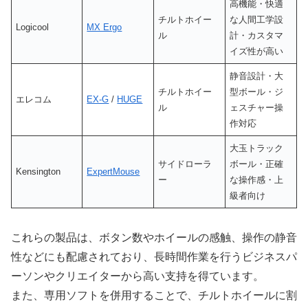
高機能・快適
チルトホイー
な人間工学設
Logicool
MX Ergo
ル
計・カスタマ
イズ性が高い
静音設計・大
チルトホイー
型ボール・ジ
エレコム
EX-G
/
HUGE
ル
ェスチャー操
作対応
大玉トラック
サイドローラ
ボール・正確
Kensington
ExpertMouse
ー
な操作感・上
級者向け
これらの製品は、ボタン数やホイールの感触、操作の静音
性などにも配慮されており、長時間作業を行うビジネスパ
ーソンやクリエイターから高い支持を得ています。
また、専用ソフトを併用することで、チルトホイールに割