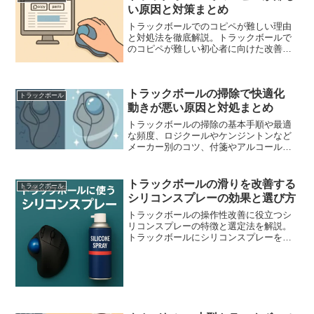
い原因と対策まとめ
トラックボールでのコピペが難しい理由
と対処法を徹底解説。トラックボールで
のコピペが難しい初心者に向けた改善策
や操作のコツも紹介。
トラックボールの掃除で快適化
トラックボール
動きが悪い原因と対処まとめ
トラックボールの掃除の基本手順や最適
な頻度、ロジクールやケンジントンなど
メーカー別のコツ、付箋やアルコール使
用時の注意点まで網羅。トラックボール
の掃除で動きの悪さを解消し、具体的な
道具選びやトラブル対処も押さえつつ、
トラックボールの滑りを改善する
トラックボール
快適で衛生的な作業環境を整えたい初心
シリコンスプレーの効果と選び方
者にもおすすめ。
トラックボールの操作性改善に役立つシ
リコンスプレーの特徴と選定法を解説。
トラックボールにシリコンスプレーを使
う際のポイントをまとめました。