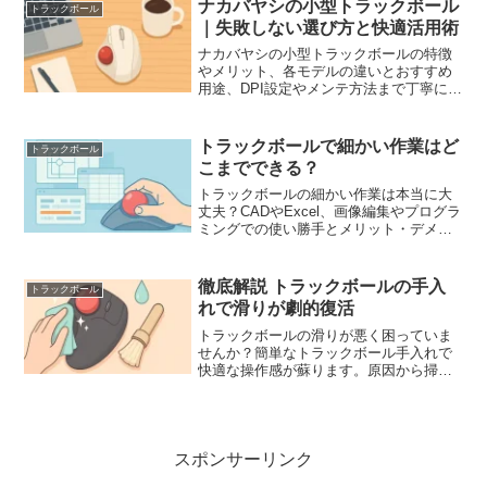
ナカバヤシの小型トラックボール
トラックボール
｜失敗しない選び方と快適活用術
ナカバヤシの小型トラックボールの特徴
やメリット、各モデルの違いとおすすめ
用途、DPI設定やメンテ方法まで丁寧に解
説。ナカバヤシの小型トラックボール選
びで失敗したくない人向けの実践ガイド
です。携帯性や静音性もチェックし、自
トラックボールで細かい作業はど
トラックボール
分に合う一台が分かります。
こまでできる？
トラックボールの細かい作業は本当に大
丈夫？CADやExcel、画像編集やプログラ
ミングでの使い勝手とメリット・デメリ
ット、腱鞘炎対策やおすすめ機種、DPI設
定のコツまで、トラックボールの細かい
作業を快適にするポイントを解説しま
徹底解説 トラックボールの手入
トラックボール
す。初心者でも失敗しにくい選び方も紹
れで滑りが劇的復活
介。
トラックボールの滑りが悪く困っていま
せんか？簡単なトラックボール手入れで
快適な操作感が蘇ります。原因から掃除
方法、潤滑剤の選び方まで徹底解説し、
あなたのトラックボールの手入れをサポ
ート。新品同様の滑りを手に入れましょ
う。
スポンサーリンク