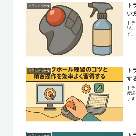
ト
トラックボール
い
トラ
説。
す。
ト
トラックボール
す
トラ
度調
ます
ト
トラックボール