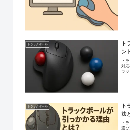
ト
トラックボール
ン
トラ
対応
ラッ
ト
トラックボール
法
トラ
選び