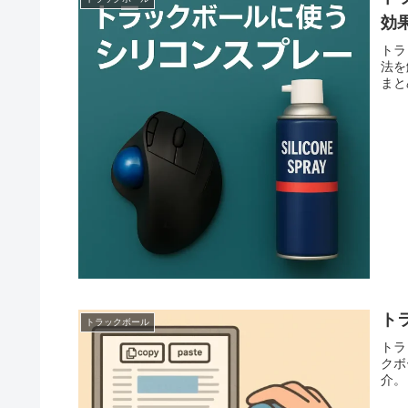
効
トラ
法を
まと
ト
トラックボール
トラ
クボ
介。