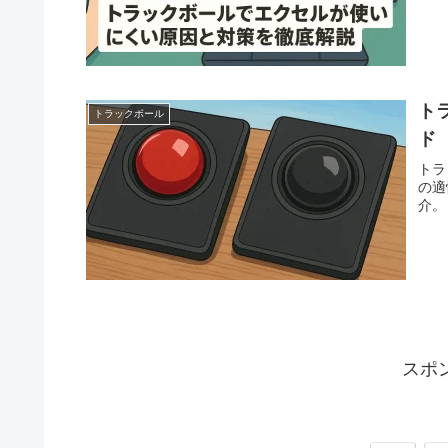
ト
トラックボール
ド
トラ
の適
介。
スポ