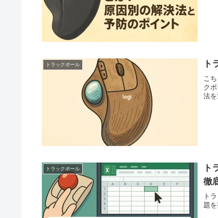
ト
トラックボール
こち
クボ
法を
ト
トラックボール
徹
トラ
題を