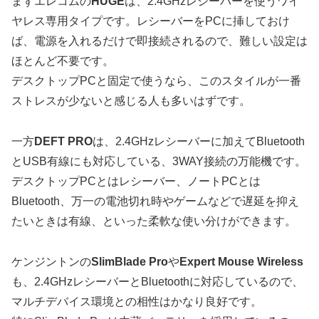
まずエレコムの
HUGE
は、2.4GHzレシーバーを使うワイ
ヤレス専用タイプです。レシーバーをPCに挿しておけ
ば、電源を入れるだけで即接続されるので、難しい設定は
ほとんど不要です。
デスクトップPCと固定で使うなら、このスタイルが一番
ストレスが少ないと感じる人も多いはずです。
一方
DEFT PRO
は、2.4GHzレシーバーに加えてBluetooth
とUSB有線にも対応している、3WAY接続の万能機です。
デスクトップPCとはレシーバー、ノートPCとは
Bluetooth、万一の電池切れ時やゲームなどで遅延を抑え
たいときは有線、といった柔軟な使い分けができます。
ケンジントンの
SlimBlade Pro
や
Expert Mouse Wireless
も、2.4GHzレシーバーとBluetoothに対応しているので、
マルチデバイス環境との相性はかなり良好です。