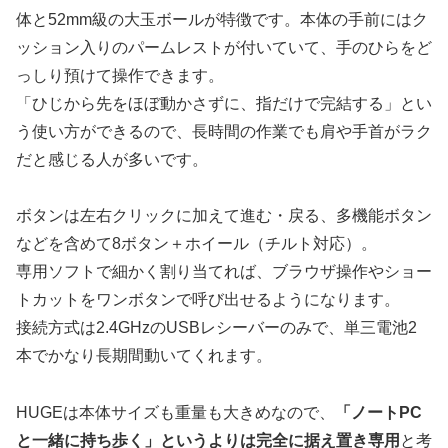
体と52mm級の大玉ボールが特徴です。本体の手前にはク
ッション入りのパームレストが付いていて、手のひらをど
っしり預けて操作できます。
「ひじから先をほぼ動かさずに、指だけで完結する」
とい
う使い方ができるので、長時間の作業でも肩や手首がラク
だと感じる人が多いです。
ボタンは左右クリックに加えて進む・戻る、多機能ボタン
などを含めて8ボタン＋ホイール（チルト対応）。
専用ソフトで細かく割り当てれば、ブラウザ操作やショー
トカットをワンボタンで呼び出せるようになります。
接続方式は2.4GHzのUSBレシーバーのみで、単三電池2
本でかなり長期間動いてくれます。
HUGEは本体サイズも重量も大きめなので、
「ノートPC
と一緒に持ち歩く」というよりは完全に据え置き専用
と考