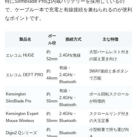
特にSlimBlade Proは内蔵バッテリーを採用しているの
で、ケーブル一本で充電と有線接続を兼ねられるのが便利
なポイントです。
ボー
製品名
接続方式
主な特徴
ル径
約
大型パームレスト付き
エレコム HUGE
2.4GHz無線
52mm
の据え置き向け
有線・
約
3WAY接続と多ボタン
エレコム DEFT PRO
2.4GHz・
44mm
で万能
Bluetooth
有線・
Kensington
約
ボール回転スクロール
2.4GHz・
SlimBlade Pro
55mm
が特徴的
Bluetooth
Kensington Expert
約
2.4GHz・
スクロールリング付き
Mouse Wireless
55mm
Bluetooth
の大玉定番
約
小型軽量で持ち運び向
Digio2 Qシリーズ
Bluetooth
34mm
き