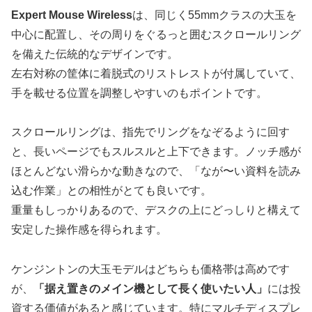
Expert Mouse Wireless
は、同じく55mmクラスの大玉を
中心に配置し、その周りをぐるっと囲むスクロールリング
を備えた伝統的なデザインです。
左右対称の筐体に着脱式のリストレストが付属していて、
手を載せる位置を調整しやすいのもポイントです。
スクロールリングは、指先でリングをなぞるように回す
と、長いページでもスルスルと上下できます。ノッチ感が
ほとんどない滑らかな動きなので、
「なが〜い資料を読み
込む作業」
との相性がとても良いです。
重量もしっかりあるので、デスクの上にどっしりと構えて
安定した操作感を得られます。
ケンジントンの大玉モデルはどちらも価格帯は高めです
が、
「据え置きのメイン機として長く使いたい人」
には投
資する価値があると感じています。特にマルチディスプレ